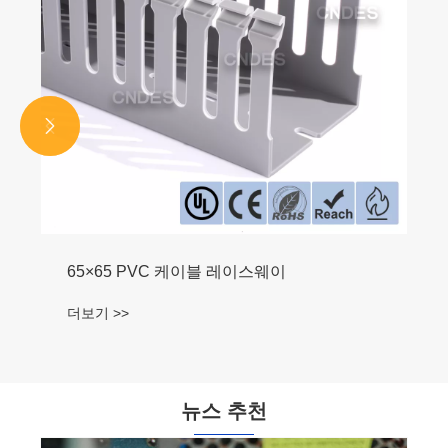


뉴스 추천