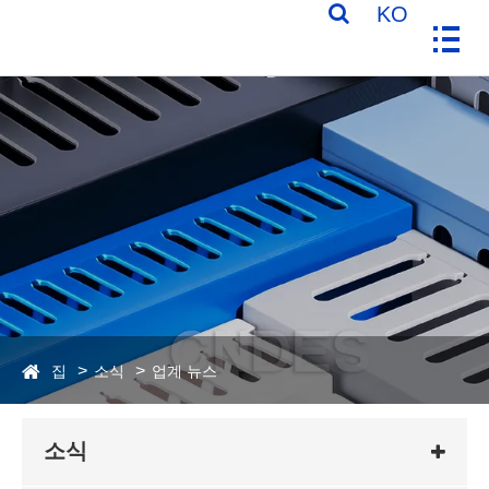
KO
집
소식
업계 뉴스
소식