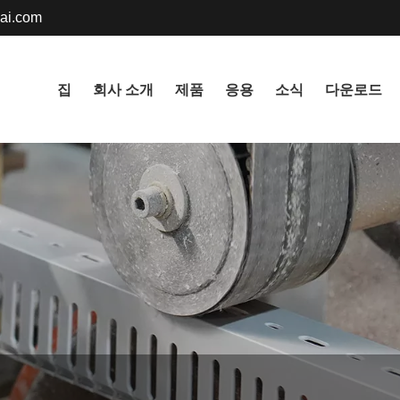
ai.com
English
집
회사 소개
제품
응용
소식
다운로드
русский
Deutsch
Nederlands
Svenska
বাংলা ভাষার
हिन्दी
Gaeilge