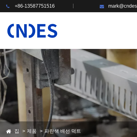
+86-13587751516
mark@cndes
집
제품
파란색 배선 덕트