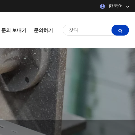
한국어
Español
Português
문의 보내기
문의하기
Français
日本語
tiếng Việt
Italiano
Polski
ภาษาไทย
한국어
magyar
Malay
Dansk
Suomi
Pilipino
Türkçe
العربية
Indonesia