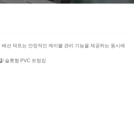
تمل
český
український
Javanese
தமிழ்
తెలుగు
Burmese
български
의 블루 배선 덕트는 안정적인 케이블 관리 기능을 제공하는 동시에
Latine
Қазақша
킹
/ 슬롯형 PVC 트렁킹
Azərbaycan
Slovenský jazyk
и
Lietuvos
Eesti Keel
Slovenski
मराठी