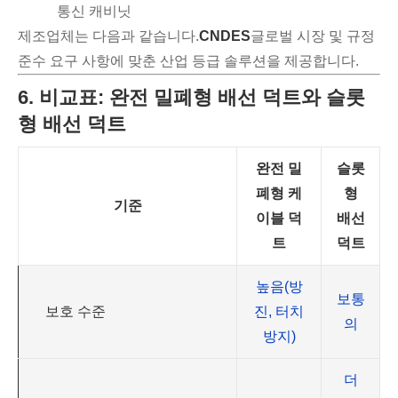
통신 캐비닛
제조업체는 다음과 같습니다.
CNDES
글로벌 시장 및 규정
준수 요구 사항에 맞춘 산업 등급 솔루션을 제공합니다.
6. 비교표: 완전 밀폐형 배선 덕트와 슬롯
형 배선 덕트
완전 밀
슬롯
폐형 케
형
기준
이블 덕
배선
트
덕트
높음(방
보통
보호 수준
진, 터치
의
방지)
더