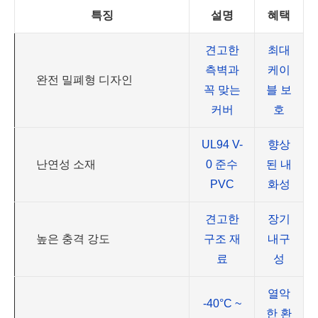
특징
설명
혜택
견고한
최대
측벽과
케이
완전 밀폐형 디자인
꼭 맞는
블 보
커버
호
UL94 V-
향상
난연성 소재
0 준수
된 내
PVC
화성
견고한
장기
높은 충격 강도
구조 재
내구
료
성
열악
-40°C ~
한 환