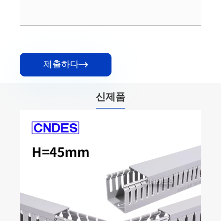
제출하다

신제품
50×30 슬롯형 PVC 케이블 정리 덕트
더보기 >>