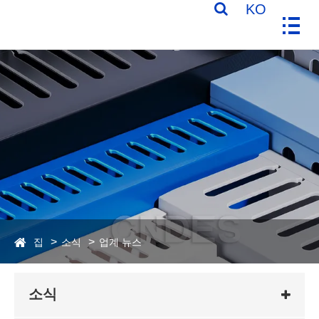
KO
집
소식
업계 뉴스
소식