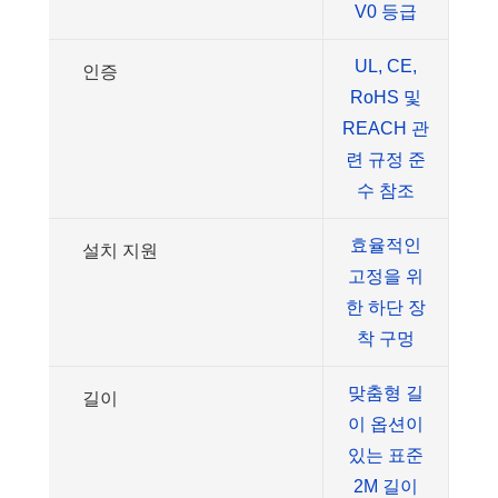
V0 등급
UL, CE,
인증
RoHS 및
REACH 관
련 규정 준
수 참조
효율적인
설치 지원
고정을 위
한 하단 장
착 구멍
맞춤형 길
길이
이 옵션이
있는 표준
2M 길이