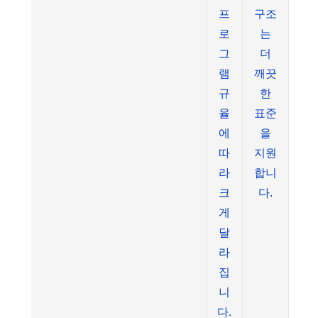
프
구조
로
는
그
더
램
깨끗
규
한
율
표준
에
을
따
지원
라
합니
크
다.
게
달
라
집
니
다.