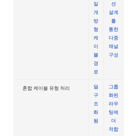
일
션
개
설계
방
를
형
통한
케
다중
이
채널
블
구성
경
로
덜
그룹
혼합 케이블 유형 처리
구
화된
조
라우
화
팅에
됨
더
적합