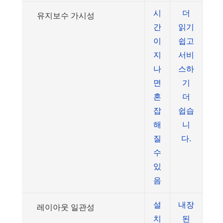
시
더
유지보수 가시성
간
읽기
이
쉽고
지
서비
나
스하
면
기
혼
더
잡
쉽습
해
니
질
다.
수
있
음
설
내장
레이아웃 일관성
치
된