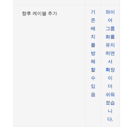
기
와이
향후 케이블 추가
존
어
배
그룹
치
화를
를
유지
방
하면
해
서
할
확장
수
이
있
더
음
쉬워
졌습
니
다.