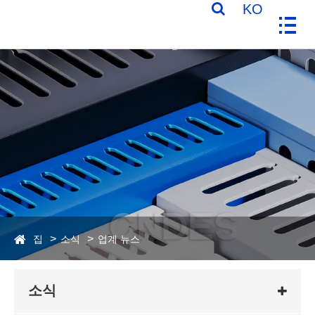
KO
집
소식
업계 뉴스
소식