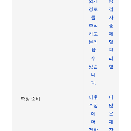
쉽게
종
경로
검
를
사
추적
중
하고
에
분리
덜
할
편
수
리
있습
함
니
다.
이후
더
확장 준비
수정
많
에
은
더
재
적합
작