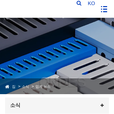
KO
집
소식
업계 뉴스
소식