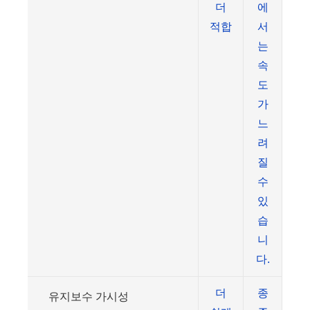
더
에
적합
서
는
속
도
가
느
려
질
수
있
습
니
다.
더
종
유지보수 가시성