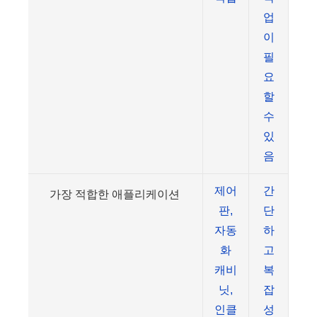
업
이
필
요
할
수
있
음
제어
간
가장 적합한 애플리케이션
판,
단
자동
하
화
고
캐비
복
닛,
잡
인클
성