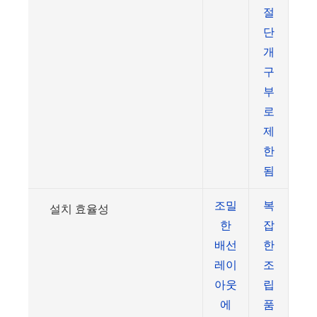
절
단
개
구
부
로
제
한
됨
조밀
복
설치 효율성
한
잡
배선
한
레이
조
아웃
립
에
품