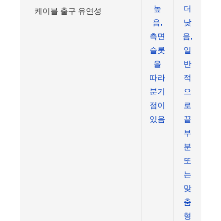
높
더
케이블 출구 유연성
음,
낮
측면
음,
슬롯
일
을
반
따라
적
분기
으
점이
로
있음
끝
부
분
또
는
맞
춤
형