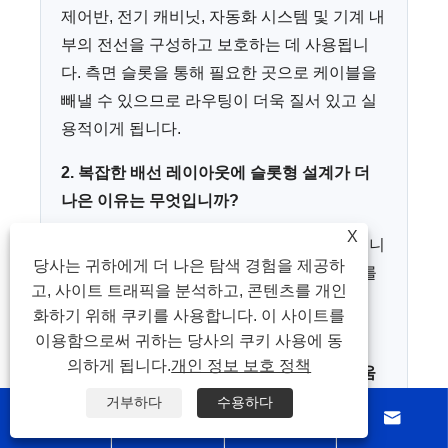
제어반, 전기 캐비닛, 자동화 시스템 및 기계 내
부의 전선을 구성하고 보호하는 데 사용됩니
다. 측면 슬롯을 통해 필요한 곳으로 케이블을
빼낼 수 있으므로 라우팅이 더욱 질서 있고 실
용적이게 됩니다.
2. 복잡한 배선 레이아웃에 슬롯형 설계가 더
나은 이유는 무엇입니까?
X
슬롯이 더 유연한 분기점을 허용하기 때문입니
당사는 귀하에게 더 나은 탐색 경험을 제공하
다. 이를 통해 설치자는 어색한 라우팅 경로를
고, 사이트 트래픽을 분석하고, 콘텐츠를 개인
강요하지 않고도 와이어를 터미널 및 장치에
화하기 위해 쿠키를 사용합니다. 이 사이트를
연결할 수 있습니다.
이용함으로써 귀하는 당사의 쿠키 사용에 동
의하게 됩니다.
개인 정보 보호 정책
3. 슬롯형 PVC 배선 덕트가 유지 관리에 도움
이 될 수 있습니까?
거부하다
수용하다




예. 더욱 깔끔하고 구조화된 케이블 레이아웃