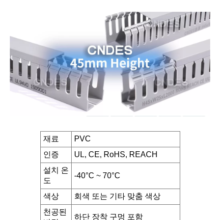
재료
PVC
인증
UL, CE, RoHS, REACH
설치 온
-40°C ~ 70°C
도
색상
회색 또는 기타 맞춤 색상
천공된
하단 장착 구멍 포함