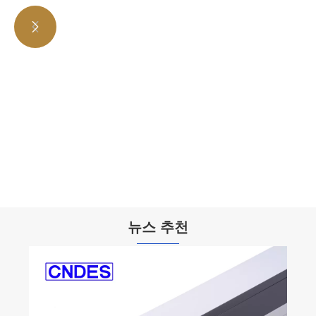


30mm 높이 슬롯 형 PVC 케이블 관리 덕트
더보기 >>
뉴스 추천