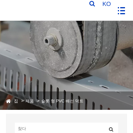
KO
집
제품
슬롯 형 PVC 배선 덕트