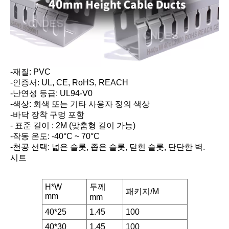
-재질: PVC
-인증서: UL, CE, RoHS, REACH
-난연성 등급: UL94-V0
-색상: 회색 또는 기타 사용자 정의 색상
-바닥 장착 구멍 포함
- 표준 길이 : 2M (맞춤형 길이 가능)
-작동 온도: -40°C ~ 70°C
-천공 선택: 넓은 슬롯, 좁은 슬롯, 닫힌 슬롯, 단단한 벽.
시트
H*W
두께
패키지/M
mm
mm
40*25
1.45
100
40*30
1.45
100