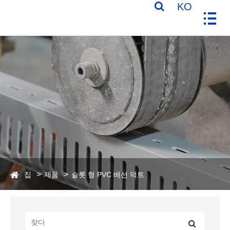
KO
집
제품
슬롯 형 PVC 배선 덕트