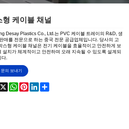
تمل
český
український
Javanese
스형 케이블 채널
தமிழ்
తెలుగు
ing Desay Plastics Co., Ltd.는 PVC 케이블 트레이의 R&D, 생
 판매를 전문으로 하는 중국 전문 공급업체입니다. 당사의 고
Burmese
български
박스형 케이블 채널은 전기 케이블을 효율적이고 안전하게 보
 설치가 체계적이고 안전하며 오래 지속될 수 있도록 설계되
Latine
Қазақша
다.
Azərbaycan
Slovenský jazyk
문의 보내기
и
Lietuvos
Eesti Keel
acebook
X
WhatsApp
Pinterest
LinkedIn
Share
Slovenski
मराठी