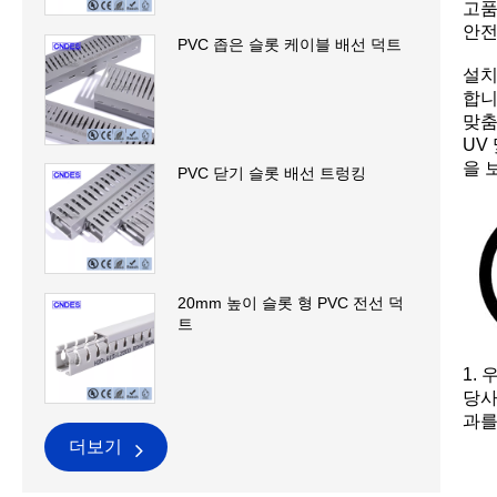
고품
안전
PVC 좁은 슬롯 케이블 배선 덕트
설치
합니
맞춤
UV
을 
PVC 닫기 슬롯 배선 트렁킹
20mm 높이 슬롯 형 PVC 전선 덕
트
1.
당사
과를
더보기