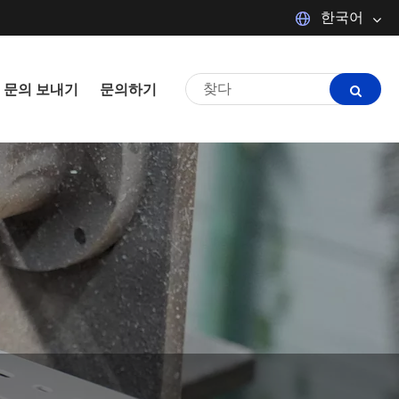
한국어
Español
Português
문의 보내기
문의하기
Français
日本語
tiếng Việt
Italiano
Polski
ภาษาไทย
한국어
magyar
Malay
Dansk
Suomi
Pilipino
Türkçe
العربية
Indonesia