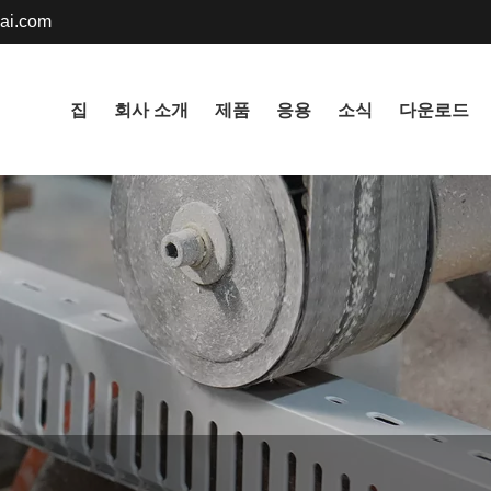
ai.com
English
집
회사 소개
제품
응용
소식
다운로드
русский
Deutsch
Nederlands
Svenska
বাংলা ভাষার
हिन्दी
Gaeilge