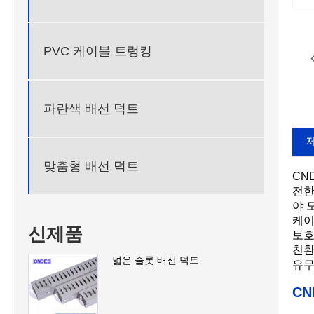
PVC 케이블 트렁킹
파란색 배선 덕트
맞춤형 배선 덕트
CN
전한
야 
케이
신제품
보호
친환
넓은 슬롯 배선 덕트
유무
C