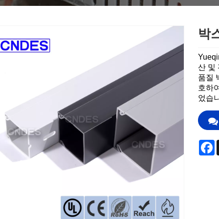
Norsk‎
ελληνικά
박
فارسی
Yueq
산 및
नेपाली
품질 
호하여
ລາວ
었습니
Euskal
Македонск
F
Română
Srpski језик